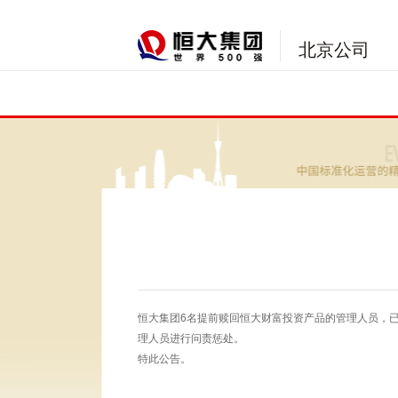
北京公司
恒大集团6名提前赎回恒大财富投资产品的管理人员，已
理人员进行问责惩处。
特此公告。