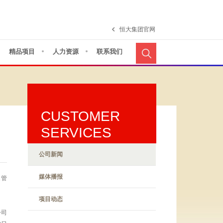
恒大集团官网
精品项目
人力资源
联系我们
CUSTOMER
SERVICES
公司新闻
媒体播报
名管
项目动态
公司